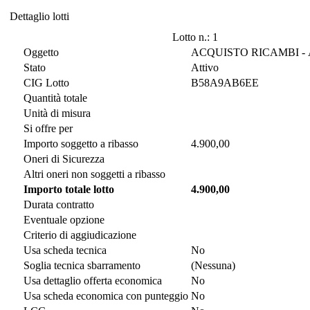
Dettaglio lotti
Dettaglio lotti
Lotto n.: 1
Oggetto
ACQ
Stato
Attivo
CIG Lotto
B58A9AB6EE
Quantità totale
Unità di misura
Si offre per
Importo soggetto a ribasso
4.900,00
Oneri di Sicurezza
Altri oneri non soggetti a ribasso
Importo totale lotto
4.900,00
Durata contratto
Eventuale opzione
Criterio di aggiudicazione
Usa scheda tecnica
No
Soglia tecnica sbarramento
(Nessuna)
Usa dettaglio offerta economica
No
Usa scheda economica con punteggio
No