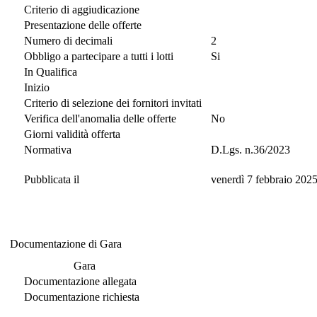
Criterio di aggiudicazione
Presentazione delle offerte
Numero di decimali
2
Obbligo a partecipare a tutti i lotti
Si
In Qualifica
Inizio
Criterio di selezione dei fornitori invitati
Verifica dell'anomalia delle offerte
No
Giorni validità offerta
Normativa
D.Lgs. n.36/2023
Pubblicata il
venerdì 7 febbraio 202
Documentazione di Gara
Documentazione di Gara
Gara
Documentazione allegata
Documentazione richiesta