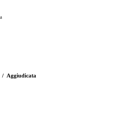
ca
/
Aggiudicata