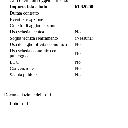
Altri oneri non soggetti a ribasso
Importo totale lotto
61.820,00
Durata contratto
Eventuale opzione
Criterio di aggiudicazione
Usa scheda tecnica
No
Soglia tecnica sbarramento
(Nessuna)
Usa dettaglio offerta economica
No
Usa scheda economica con
No
punteggio
LCC
No
Convenzione
No
Seduta pubblica
No
Documentazione dei Lotti
Documentazione dei Lotti
Lotto n.: 1