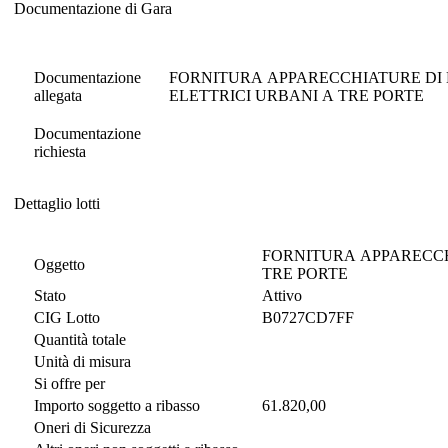
Documentazione di Gara
Documentazione di Gara
Documentazione
FORNITURA APPARECCHIATURE DI BORD
allegata
ELETTRICI URBANI A TRE PORTE
Documentazione
richiesta
Dettaglio lotti
Dettaglio lotti
FORNITURA APPARECCHIATURE 
Oggetto
TRE PORTE
Stato
Attivo
CIG Lotto
B0727CD7FF
Quantità totale
Unità di misura
Si offre per
Importo soggetto a ribasso
61.820,00
Oneri di Sicurezza