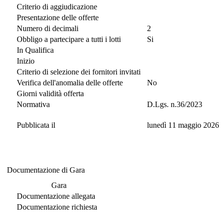
Criterio di aggiudicazione
Presentazione delle offerte
Numero di decimali
2
Obbligo a partecipare a tutti i lotti
Si
In Qualifica
Inizio
Criterio di selezione dei fornitori invitati
Verifica dell'anomalia delle offerte
No
Giorni validità offerta
Normativa
D.Lgs. n.36/2023
Pubblicata il
lunedì 11 maggio 2026
Documentazione di Gara
Documentazione di Gara
Gara
Documentazione allegata
Documentazione richiesta