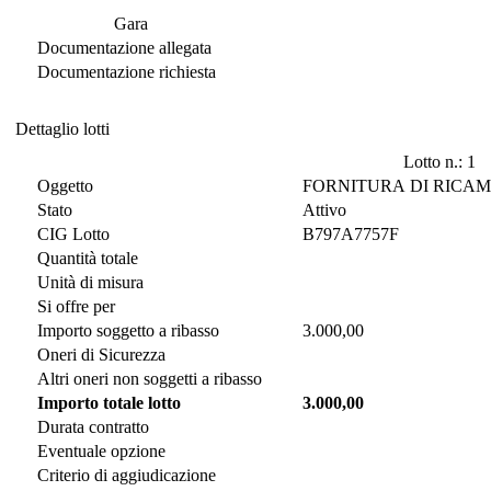
Documentazione di Gara
Gara
Documentazione allegata
Documentazione richiesta
Dettaglio lotti
Dettaglio lotti
Lotto n.: 1
Oggetto
FORNITURA DI RICAM
Stato
Attivo
CIG Lotto
B797A7757F
Quantità totale
Unità di misura
Si offre per
Importo soggetto a ribasso
3.000,00
Oneri di Sicurezza
Altri oneri non soggetti a ribasso
Importo totale lotto
3.000,00
Durata contratto
Eventuale opzione
Criterio di aggiudicazione