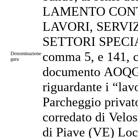
LAMENTO CONT
LAVORI, SERVI
SETTORI SPECIALI 
comma 5, e 141, 
Denominazione
gara
documento AOQG1
riguardante i “lav
Parcheggio privato
corredato di Velo
di Piave (VE) Loc