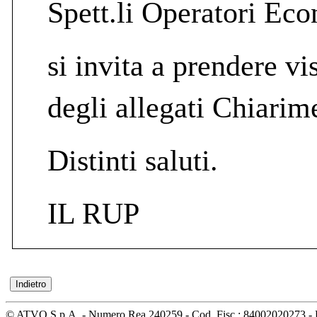
Spett.li Operatori Eco
si invita a prendere vi
degli allegati Chiarime
Distinti saluti.
IL RUP
© ATVO S.p.A. - Numero Rea 240259 - Cod. Fisc.: 84002020273 - 