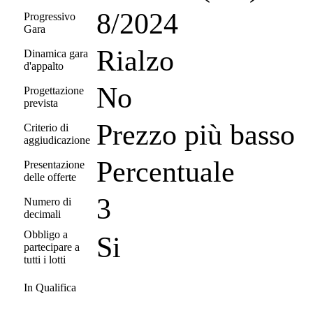
8/2024
Progressivo
Gara
Rialzo
Dinamica gara
d'appalto
No
Progettazione
prevista
Prezzo più basso
Criterio di
aggiudicazione
Percentuale
Presentazione
delle offerte
3
Numero di
decimali
Obbligo a
Si
partecipare a
tutti i lotti
In Qualifica