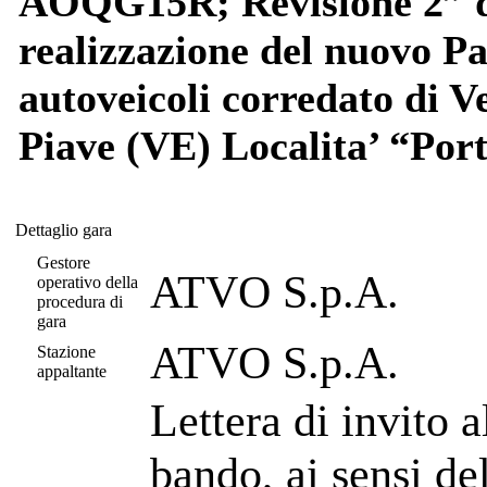
AOQG15R; Revisione 2” di
realizzazione del nuovo Pa
autoveicoli corredato di V
Piave (VE) Localita’ “Por
Dettaglio gara
Dettaglio gara
Gestore
ATVO S.p.A.
operativo della
procedura di
gara
ATVO S.p.A.
Stazione
appaltante
Lettera di invito 
bando, ai sensi de