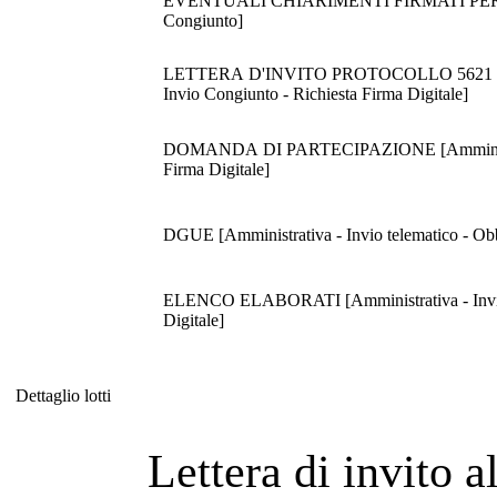
EVENTUALI CHIARIMENTI FIRMATI PER ACCE
Congiunto]
LETTERA D'INVITO PROTOCOLLO 5621 DEL 09/1
Invio Congiunto - Richiesta Firma Digitale]
DOMANDA DI PARTECIPAZIONE [Amministrativa 
Firma Digitale]
DGUE [Amministrativa - Invio telematico - Obbl
ELENCO ELABORATI [Amministrativa - Invio tel
Digitale]
Dettaglio lotti
Dettaglio lotti
Lettera di invito 