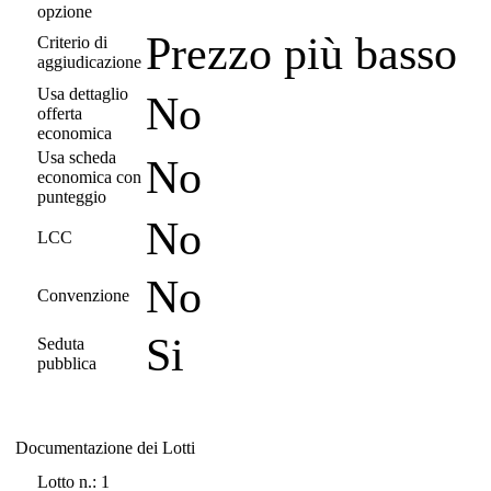
opzione
Prezzo più basso
Criterio di
aggiudicazione
Usa dettaglio
No
offerta
economica
Usa scheda
No
economica con
punteggio
No
LCC
No
Convenzione
Si
Seduta
pubblica
Documentazione dei Lotti
Documentazione dei Lotti
Lotto n.: 1