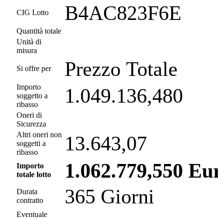
B4AC823F6E
CIG Lotto
Quantità totale
Unità di
misura
Prezzo Totale
Si offre per
Importo
1.049.136,480
soggetto a
ribasso
Oneri di
Sicurezza
Altri oneri non
13.643,07
soggetti a
ribasso
1.062.779,550 Eu
Importo
totale lotto
365 Giorni
Durata
contratto
Eventuale