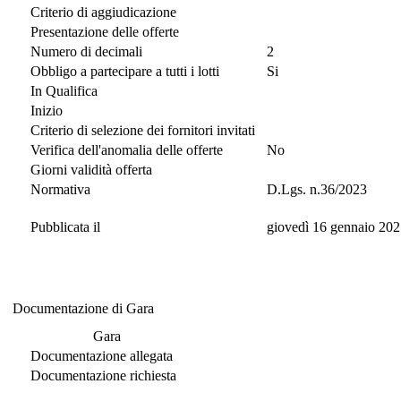
Criterio di aggiudicazione
Presentazione delle offerte
Numero di decimali
2
Obbligo a partecipare a tutti i lotti
Si
In Qualifica
Inizio
Criterio di selezione dei fornitori invitati
Verifica dell'anomalia delle offerte
No
Giorni validità offerta
Normativa
D.Lgs. n.36/2023
Pubblicata il
giovedì 16 gennaio 202
Documentazione di Gara
Documentazione di Gara
Gara
Documentazione allegata
Documentazione richiesta