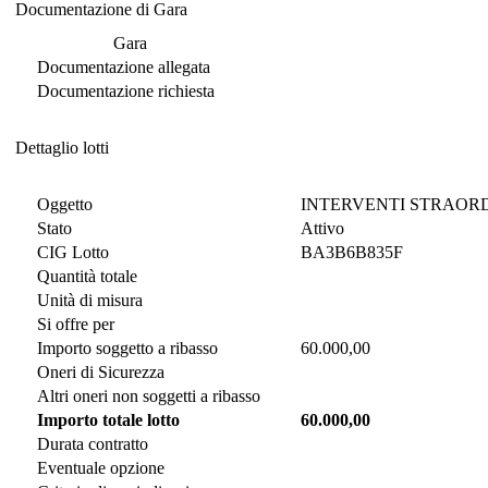
Documentazione di Gara
Documentazione di Gara
Gara
Documentazione allegata
Documentazione richiesta
Dettaglio lotti
Dettaglio lotti
Oggetto
INTERVENTI STRAORDI
Stato
Attivo
CIG Lotto
BA3B6B835F
Quantità totale
Unità di misura
Si offre per
Importo soggetto a ribasso
60.000,00
Oneri di Sicurezza
Altri oneri non soggetti a ribasso
Importo totale lotto
60.000,00
Durata contratto
Eventuale opzione