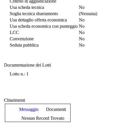
Criterio di aggiudicazione
Usa scheda tecnica
No
Soglia tecnica sbarramento
(Nessuna)
Usa dettaglio offerta economica
No
Usa scheda economica con punteggio
No
LCC
No
Convenzione
No
Seduta pubblica
No
Documentazione dei Lotti
Documentazione dei Lotti
Lotto n.: 1
Chiarimenti
Messaggio
Documenti
Nessun Record Trovato