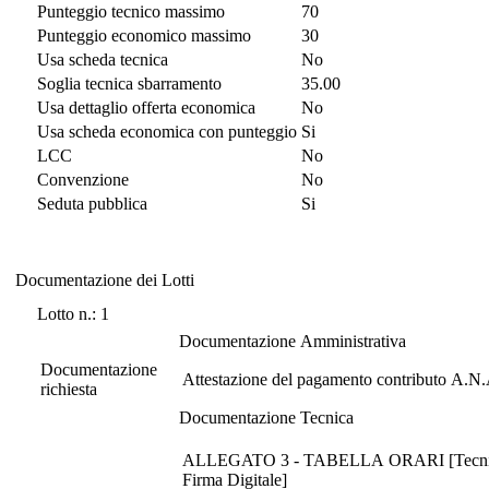
Punteggio tecnico massimo
70
Punteggio economico massimo
30
Usa scheda tecnica
No
Soglia tecnica sbarramento
35.00
Usa dettaglio offerta economica
No
Usa scheda economica con punteggio
Si
LCC
No
Convenzione
No
Seduta pubblica
Si
Documentazione dei Lotti
Documentazione dei Lotti
Lotto n.: 1
Documentazione Amministrativa
Documentazione
Attestazione del pagamento contributo A.N.
richiesta
Documentazione Tecnica
ALLEGATO 3 - TABELLA ORARI [Tecnica - In
Firma Digitale]