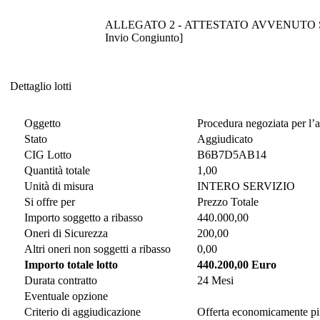
ALLEGATO 2 - ATTESTATO AVVENUTO SOPRALL
Invio Congiunto]
Dettaglio lotti
Dettaglio lotti
Oggetto
Procedura negoziata per l’a
Stato
Aggiudicato
CIG Lotto
B6B7D5AB14
Quantità totale
1,00
Unità di misura
INTERO SERVIZIO
Si offre per
Prezzo Totale
Importo soggetto a ribasso
440.000,00
Oneri di Sicurezza
200,00
Altri oneri non soggetti a ribasso
0,00
Importo totale lotto
440.200,00 Euro
Durata contratto
24 Mesi
Eventuale opzione
Criterio di aggiudicazione
Offerta economicamente pi