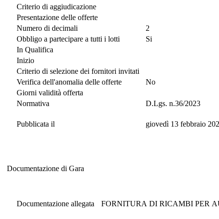
Criterio di aggiudicazione
Presentazione delle offerte
Numero di decimali
2
Obbligo a partecipare a tutti i lotti
Si
In Qualifica
Inizio
Criterio di selezione dei fornitori invitati
Verifica dell'anomalia delle offerte
No
Giorni validità offerta
Normativa
D.Lgs. n.36/2023
Pubblicata il
giovedì 13 febbraio 20
Documentazione di Gara
Documentazione di Gara
Documentazione allegata
FORNITURA DI RICAMBI PER 