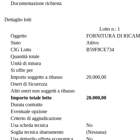
Documentazione richiesta
Dettaglio lotti
Dettaglio lotti
Lotto n.: 1
Oggetto
FORNITURA DI RICAM
Stato
Attivo
CIG Lotto
B59F8CE734
Quantità totale
Unità di misura
Si offre per
Importo soggetto a ribasso
20.000,00
Oneri di Sicurezza
Altri oneri non soggetti a ribasso
Importo totale lotto
20.000,00
Durata contratto
Eventuale opzione
Criterio di aggiudicazione
Usa scheda tecnica
No
Soglia tecnica sbarramento
(Nessuna)
Usa dettaglio offerta economica
No