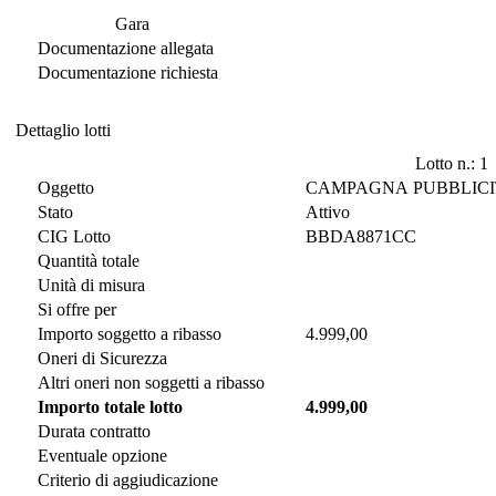
Documentazione di Gara
Gara
Documentazione allegata
Documentazione richiesta
Dettaglio lotti
Dettaglio lotti
Lotto n.: 1
Oggetto
CAMPAGNA PUBBLICIT
Stato
Attivo
CIG Lotto
BBDA8871CC
Quantità totale
Unità di misura
Si offre per
Importo soggetto a ribasso
4.999,00
Oneri di Sicurezza
Altri oneri non soggetti a ribasso
Importo totale lotto
4.999,00
Durata contratto
Eventuale opzione
Criterio di aggiudicazione