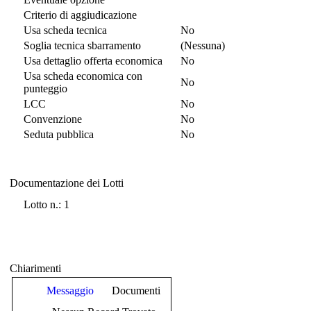
Criterio di aggiudicazione
Usa scheda tecnica
No
Soglia tecnica sbarramento
(Nessuna)
Usa dettaglio offerta economica
No
Usa scheda economica con
No
punteggio
LCC
No
Convenzione
No
Seduta pubblica
No
Documentazione dei Lotti
Documentazione dei Lotti
Lotto n.: 1
Chiarimenti
Messaggio
Documenti