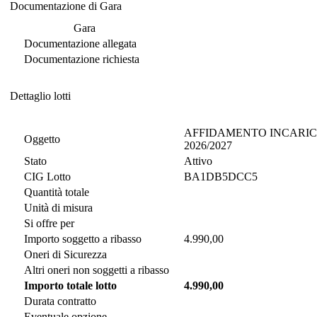
Documentazione di Gara
Documentazione di Gara
Gara
Documentazione allegata
Documentazione richiesta
Dettaglio lotti
Dettaglio lotti
AFFIDAMENTO INCARICO P
Oggetto
2026/2027
Stato
Attivo
CIG Lotto
BA1DB5DCC5
Quantità totale
Unità di misura
Si offre per
Importo soggetto a ribasso
4.990,00
Oneri di Sicurezza
Altri oneri non soggetti a ribasso
Importo totale lotto
4.990,00
Durata contratto
Eventuale opzione