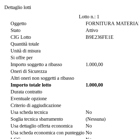
Dettaglio lotti
Dettaglio lotti
Lotto n.: 1
Oggetto
FORNITURA MATERIAL
Stato
Attivo
CIG Lotto
B9E236FE1E
Quantità totale
Unità di misura
Si offre per
Importo soggetto a ribasso
1.000,00
Oneri di Sicurezza
Altri oneri non soggetti a ribasso
Importo totale lotto
1.000,00
Durata contratto
Eventuale opzione
Criterio di aggiudicazione
Usa scheda tecnica
No
Soglia tecnica sbarramento
(Nessuna)
Usa dettaglio offerta economica
No
Usa scheda economica con punteggio
No