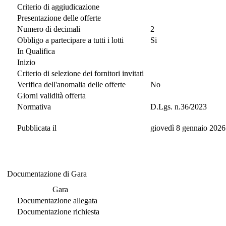
Criterio di aggiudicazione
Presentazione delle offerte
Numero di decimali
2
Obbligo a partecipare a tutti i lotti
Si
In Qualifica
Inizio
Criterio di selezione dei fornitori invitati
Verifica dell'anomalia delle offerte
No
Giorni validità offerta
Normativa
D.Lgs. n.36/2023
Pubblicata il
giovedì 8 gennaio 2026
Documentazione di Gara
Documentazione di Gara
Gara
Documentazione allegata
Documentazione richiesta