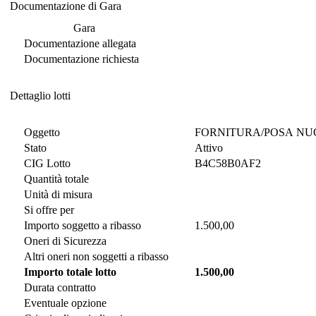
Documentazione di Gara
Documentazione di Gara
Gara
Documentazione allegata
Documentazione richiesta
Dettaglio lotti
Dettaglio lotti
Oggetto
FORNITURA/POSA NU
Stato
Attivo
CIG Lotto
B4C58B0AF2
Quantità totale
Unità di misura
Si offre per
Importo soggetto a ribasso
1.500,00
Oneri di Sicurezza
Altri oneri non soggetti a ribasso
Importo totale lotto
1.500,00
Durata contratto
Eventuale opzione