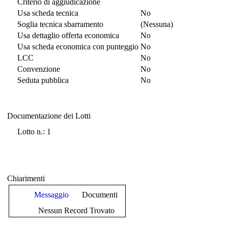
Criterio di aggiudicazione
Usa scheda tecnica
No
Soglia tecnica sbarramento
(Nessuna)
Usa dettaglio offerta economica
No
Usa scheda economica con punteggio
No
LCC
No
Convenzione
No
Seduta pubblica
No
Documentazione dei Lotti
Documentazione dei Lotti
Lotto n.: 1
Chiarimenti
Messaggio
Documenti
Nessun Record Trovato