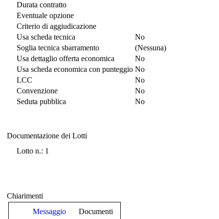
Durata contratto
Eventuale opzione
Criterio di aggiudicazione
Usa scheda tecnica
No
Soglia tecnica sbarramento
(Nessuna)
Usa dettaglio offerta economica
No
Usa scheda economica con punteggio
No
LCC
No
Convenzione
No
Seduta pubblica
No
Documentazione dei Lotti
Documentazione dei Lotti
Lotto n.: 1
Chiarimenti
Messaggio
Documenti