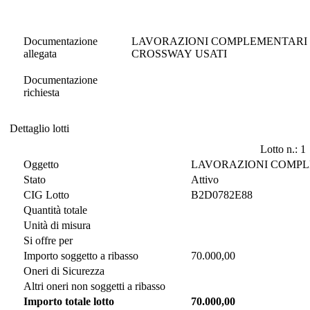
Documentazione di Gara
Documentazione
LAVORAZIONI COMPLEMENTARI 
allegata
CROSSWAY USATI
Documentazione
richiesta
Dettaglio lotti
Dettaglio lotti
Lotto n.: 1
Oggetto
LAVORAZIONI COMPL
Stato
Attivo
CIG Lotto
B2D0782E88
Quantità totale
Unità di misura
Si offre per
Importo soggetto a ribasso
70.000,00
Oneri di Sicurezza
Altri oneri non soggetti a ribasso
Importo totale lotto
70.000,00