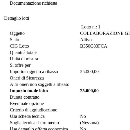
Documentazione richiesta
Dettaglio lotti
Dettaglio lotti
Lotto n.: 1
Oggetto
COLLABORAZIONE GI
Stato
Attivo
CIG Lotto
B350C83FCA
Quantità totale
Unità di misura
Si offre per
Importo soggetto a ribasso
25.000,00
Oneri di Sicurezza
Altri oneri non soggetti a ribasso
Importo totale lotto
25.000,00
Durata contratto
Eventuale opzione
Criterio di aggiudicazione
Usa scheda tecnica
No
Soglia tecnica sbarramento
(Nessuna)
Usa dettaglio offerta economica
No