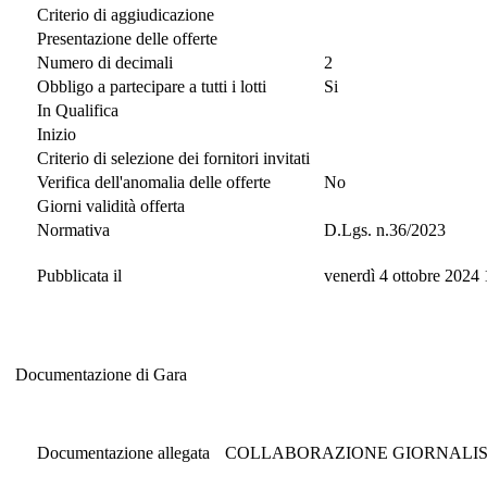
Criterio di aggiudicazione
Presentazione delle offerte
Numero di decimali
2
Obbligo a partecipare a tutti i lotti
Si
In Qualifica
Inizio
Criterio di selezione dei fornitori invitati
Verifica dell'anomalia delle offerte
No
Giorni validità offerta
Normativa
D.Lgs. n.36/2023
Pubblicata il
venerdì 4 ottobre 2024
Documentazione di Gara
Documentazione di Gara
Documentazione allegata
COLLABORAZIONE GIORNALIST