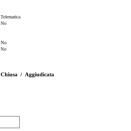
Telematica
No
No
No
Chiusa
/
Aggiudicata