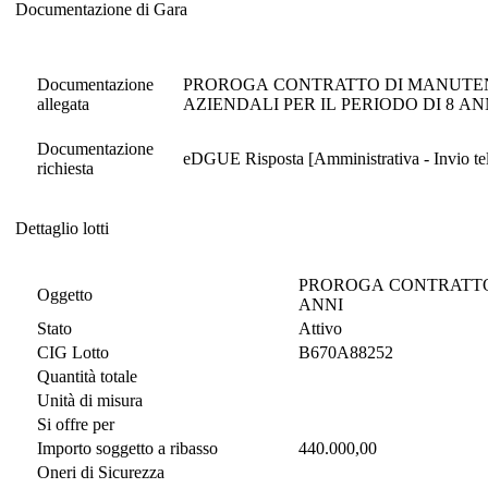
Documentazione di Gara
Documentazione di Gara
Documentazione
PROROGA CONTRATTO DI MANUTEN
allegata
AZIENDALI PER IL PERIODO DI 8 AN
Documentazione
eDGUE Risposta [Amministrativa - Invio tel
richiesta
Dettaglio lotti
Dettaglio lotti
PROROGA CONTRATTO 
Oggetto
ANNI
Stato
Attivo
CIG Lotto
B670A88252
Quantità totale
Unità di misura
Si offre per
Importo soggetto a ribasso
440.000,00
Oneri di Sicurezza