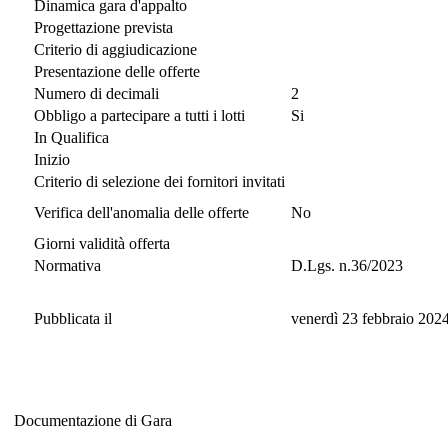
Dinamica gara d'appalto
Progettazione prevista
Criterio di aggiudicazione
Presentazione delle offerte
Numero di decimali
2
Obbligo a partecipare a tutti i lotti
Si
In Qualifica
Inizio
Criterio di selezione dei fornitori invitati
Verifica dell'anomalia delle offerte
No
Giorni validità offerta
Normativa
D.Lgs. n.36/2023
Pubblicata il
venerdì 23 febbraio 202
Documentazione di Gara
Documentazione di Gara