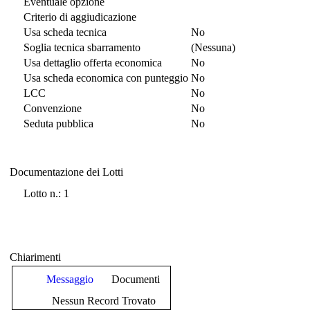
Eventuale opzione
Criterio di aggiudicazione
Usa scheda tecnica
No
Soglia tecnica sbarramento
(Nessuna)
Usa dettaglio offerta economica
No
Usa scheda economica con punteggio
No
LCC
No
Convenzione
No
Seduta pubblica
No
Documentazione dei Lotti
Documentazione dei Lotti
Lotto n.: 1
Chiarimenti
Messaggio
Documenti
Nessun Record Trovato