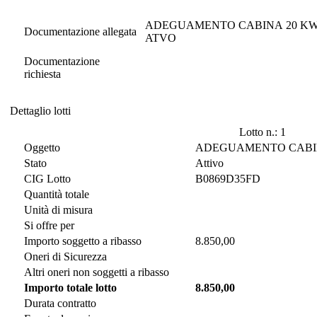
ADEGUAMENTO CABINA 20 KW C
Documentazione allegata
ATVO
Documentazione
richiesta
Dettaglio lotti
Dettaglio lotti
Lotto n.: 1
Oggetto
ADEGUAMENTO CABINA
Stato
Attivo
CIG Lotto
B0869D35FD
Quantità totale
Unità di misura
Si offre per
Importo soggetto a ribasso
8.850,00
Oneri di Sicurezza
Altri oneri non soggetti a ribasso
Importo totale lotto
8.850,00
Durata contratto