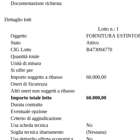
Documentazione richiesta
Dettaglio lotti
Dettaglio lotti
Lotto n.: 1
Oggetto
FORNITURA ESTINTORI
Stato
Attivo
CIG Lotto
B473094770
Quantità totale
Unità di misura
Si offre per
Importo soggetto a ribasso
60.000,00
Oneri di Sicurezza
Altri oneri non soggetti a ribasso
Importo totale lotto
60.000,00
Durata contratto
Eventuale opzione
Criterio di aggiudicazione
Usa scheda tecnica
No
Soglia tecnica sbarramento
(Nessuna)
Usa dettaglio offerta economica
No