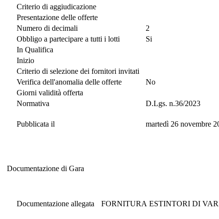
Criterio di aggiudicazione
Presentazione delle offerte
Numero di decimali
2
Obbligo a partecipare a tutti i lotti
Si
In Qualifica
Inizio
Criterio di selezione dei fornitori invitati
Verifica dell'anomalia delle offerte
No
Giorni validità offerta
Normativa
D.Lgs. n.36/2023
Pubblicata il
martedì 26 novembre 2
Documentazione di Gara
Documentazione di Gara
Documentazione allegata
FORNITURA ESTINTORI DI VAR