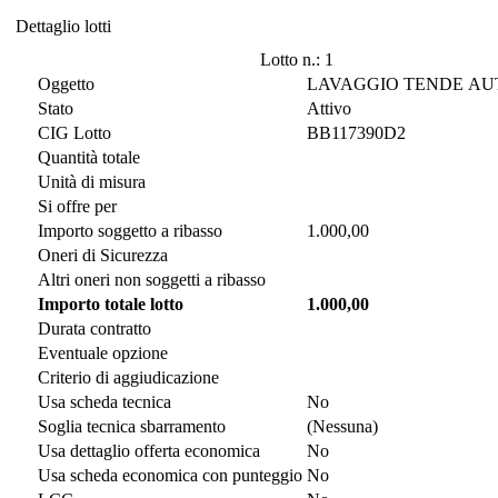
Dettaglio lotti
Dettaglio lotti
Lotto n.: 1
Oggetto
LAVAGGIO TENDE A
Stato
Attivo
CIG Lotto
BB117390D2
Quantità totale
Unità di misura
Si offre per
Importo soggetto a ribasso
1.000,00
Oneri di Sicurezza
Altri oneri non soggetti a ribasso
Importo totale lotto
1.000,00
Durata contratto
Eventuale opzione
Criterio di aggiudicazione
Usa scheda tecnica
No
Soglia tecnica sbarramento
(Nessuna)
Usa dettaglio offerta economica
No
Usa scheda economica con punteggio
No