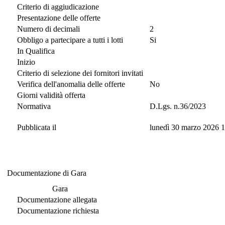
Criterio di aggiudicazione
Presentazione delle offerte
Numero di decimali
2
Obbligo a partecipare a tutti i lotti
Si
In Qualifica
Inizio
Criterio di selezione dei fornitori invitati
Verifica dell'anomalia delle offerte
No
Giorni validità offerta
Normativa
D.Lgs. n.36/2023
Pubblicata il
lunedì 30 marzo 2026 
Documentazione di Gara
Documentazione di Gara
Gara
Documentazione allegata
Documentazione richiesta