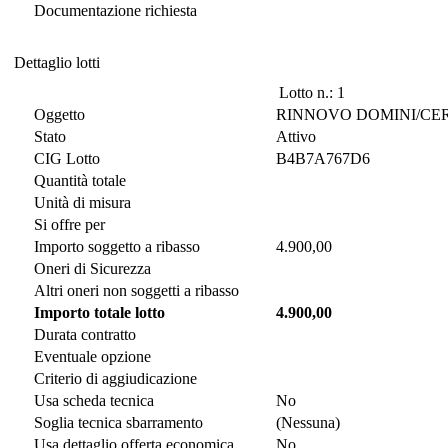
Documentazione richiesta
Dettaglio lotti
Dettaglio lotti
Lotto n.: 1
Oggetto
RINNOVO DOMINI/CERT
Stato
Attivo
CIG Lotto
B4B7A767D6
Quantità totale
Unità di misura
Si offre per
Importo soggetto a ribasso
4.900,00
Oneri di Sicurezza
Altri oneri non soggetti a ribasso
Importo totale lotto
4.900,00
Durata contratto
Eventuale opzione
Criterio di aggiudicazione
Usa scheda tecnica
No
Soglia tecnica sbarramento
(Nessuna)
Usa dettaglio offerta economica
No