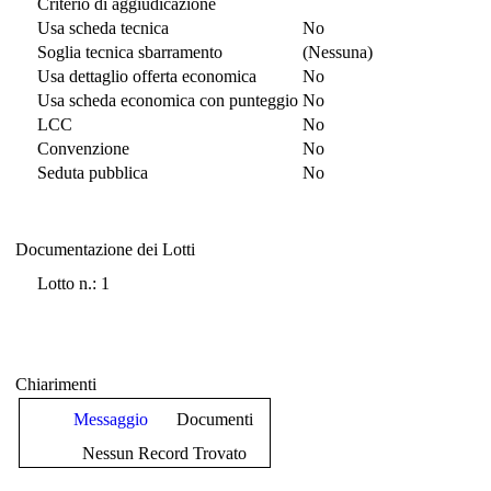
Criterio di aggiudicazione
Usa scheda tecnica
No
Soglia tecnica sbarramento
(Nessuna)
Usa dettaglio offerta economica
No
Usa scheda economica con punteggio
No
LCC
No
Convenzione
No
Seduta pubblica
No
Documentazione dei Lotti
Documentazione dei Lotti
Lotto n.: 1
Chiarimenti
Messaggio
Documenti
Nessun Record Trovato