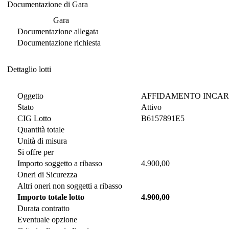
Documentazione di Gara
Documentazione di Gara
Gara
Documentazione allegata
Documentazione richiesta
Dettaglio lotti
Dettaglio lotti
Oggetto
AFFIDAMENTO INCARI
Stato
Attivo
CIG Lotto
B6157891E5
Quantità totale
Unità di misura
Si offre per
Importo soggetto a ribasso
4.900,00
Oneri di Sicurezza
Altri oneri non soggetti a ribasso
Importo totale lotto
4.900,00
Durata contratto
Eventuale opzione