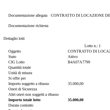
Documentazione di Gara
Documentazione allegata
CONTRATTO DI LOCAZIONE DEVI
Documentazione richiesta
Dettaglio lotti
Dettaglio lotti
Lotto n.: 1
Oggetto
CONTRATTO DI LOCAZI
Stato
Attivo
CIG Lotto
B4A07A7799
Quantità totale
Unità di misura
Si offre per
Importo soggetto a ribasso
35.000,00
Oneri di Sicurezza
Altri oneri non soggetti a ribasso
Importo totale lotto
35.000,00
Durata contratto