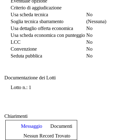
Eventuale opzione
Criterio di aggiudicazione
Usa scheda tecnica
No
Soglia tecnica sbarramento
(Nessuna)
Usa dettaglio offerta economica
No
Usa scheda economica con punteggio
No
LCC
No
Convenzione
No
Seduta pubblica
No
Documentazione dei Lotti
Documentazione dei Lotti
Lotto n.: 1
Chiarimenti
Messaggio
Documenti
Nessun Record Trovato