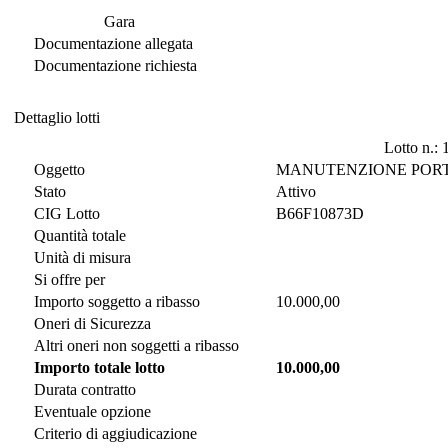
Documentazione di Gara
Gara
Documentazione allegata
Documentazione richiesta
Dettaglio lotti
Dettaglio lotti
Lotto n.: 
Oggetto
MANUTENZIONE PORTO
Stato
Attivo
CIG Lotto
B66F10873D
Quantità totale
Unità di misura
Si offre per
Importo soggetto a ribasso
10.000,00
Oneri di Sicurezza
Altri oneri non soggetti a ribasso
Importo totale lotto
10.000,00
Durata contratto
Eventuale opzione
Criterio di aggiudicazione