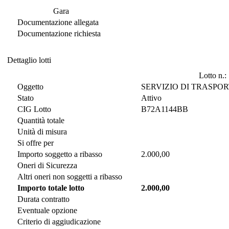
Documentazione di Gara
Gara
Documentazione allegata
Documentazione richiesta
Dettaglio lotti
Dettaglio lotti
Lotto n.:
Oggetto
SERVIZIO DI TRASPOR
Stato
Attivo
CIG Lotto
B72A1144BB
Quantità totale
Unità di misura
Si offre per
Importo soggetto a ribasso
2.000,00
Oneri di Sicurezza
Altri oneri non soggetti a ribasso
Importo totale lotto
2.000,00
Durata contratto
Eventuale opzione
Criterio di aggiudicazione