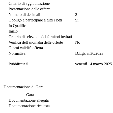
Criterio di aggiudicazione
Presentazione delle offerte
Numero di decimali
2
Obbligo a partecipare a tutti i lotti
Si
In Qualifica
Inizio
Criterio di selezione dei fornitori invitati
Verifica dell'anomalia delle offerte
No
Giorni validità offerta
Normativa
D.Lgs. n.36/2023
Pubblicata il
venerdì 14 marzo 2025
Documentazione di Gara
Documentazione di Gara
Gara
Documentazione allegata
Documentazione richiesta