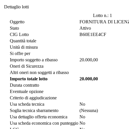
Dettaglio lotti
Dettaglio lotti
Lotto n.: 1
Oggetto
FORNITURA DI LICENZ
Stato
Attivo
CIG Lotto
B60E1EE4CF
Quantità totale
Unità di misura
Si offre per
Importo soggetto a ribasso
20.000,00
Oneri di Sicurezza
Altri oneri non soggetti a ribasso
Importo totale lotto
20.000,00
Durata contratto
Eventuale opzione
Criterio di aggiudicazione
Usa scheda tecnica
No
Soglia tecnica sbarramento
(Nessuna)
Usa dettaglio offerta economica
No
Usa scheda economica con punteggio
No