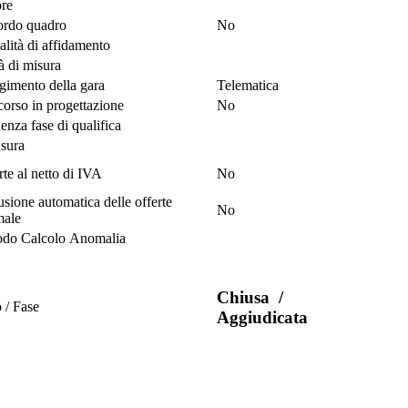
ore
rdo quadro
No
lità di affidamento
à di misura
gimento della gara
Telematica
orso in progettazione
No
enza fase di qualifica
sura
rte al netto di IVA
No
usione automatica delle offerte
No
male
do Calcolo Anomalia
Chiusa
/
o / Fase
Aggiudicata