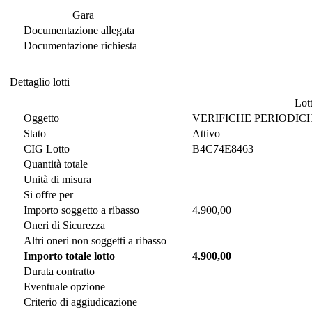
Documentazione di Gara
Gara
Documentazione allegata
Documentazione richiesta
Dettaglio lotti
Dettaglio lotti
Lott
Oggetto
VERIFICHE PERIODICH
Stato
Attivo
CIG Lotto
B4C74E8463
Quantità totale
Unità di misura
Si offre per
Importo soggetto a ribasso
4.900,00
Oneri di Sicurezza
Altri oneri non soggetti a ribasso
Importo totale lotto
4.900,00
Durata contratto
Eventuale opzione
Criterio di aggiudicazione