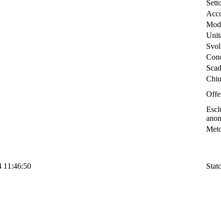
Sett
Acco
Moda
Unit
Svol
Conc
Scad
Chiu
Offe
Escl
ano
Meto
4 11:46:50
Stat